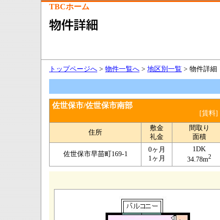
TBCホーム
トップページへ
>
物件一覧へ
>
地区別一覧
> 物件詳細
佐世保市/佐世保市南部
[賃料]
敷金
間取り
住所
礼金
面積
1DK
0ヶ月
佐世保市早苗町169-1
2
1ヶ月
34.78m