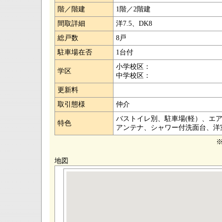
階／階建
1階／2階建
間取詳細
洋7.5、DK8
総戸数
8戸
駐車場在否
1台付
小学校区：
学区
中学校区：
更新料
取引態様
仲介
バストイレ別、駐車場(軽）、エ
特色
アンテナ、シャワー付洗面台、洋
地図