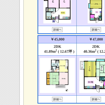
￥45,000
￥47,000
2DK
2DK
2
2
41.89m
( 12.67坪 )
40.36m
( 12.