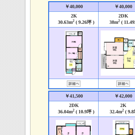
￥40,000
￥40,000
2K
2DK
2
2
30.63m
( 9.26坪 )
38m
( 11.4
￥41,500
￥42,000
2DK
2K
2
2
36.04m
( 10.9坪 )
32.4m
( 9.8