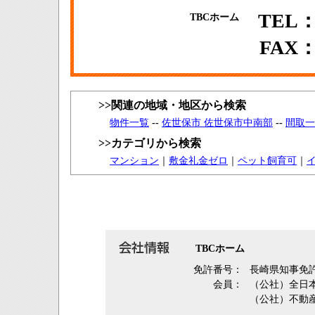
TEL：0
TBCホーム
FAX：0
>>関連の地域・地区から検索
物件一覧
--
佐世保市 佐世保市中南部
--
間取一
>>カテゴリから検索
マンション
｜
敷金礼金ゼロ
｜
ペット飼育可
｜
TBCホーム
免許番号：
長崎県知事免許
会員：
（公社）全日
（公社）不動