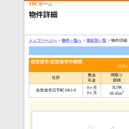
TBCホーム
トップページへ
>
物件一覧へ
>
地区別一覧
> 物件詳細
佐世保市/佐世保市中南部
[賃料]
敷金
間取り
住所
礼金
面積
3LDK
0ヶ月
佐世保市日宇町1963-9
2
0ヶ月
69.45m