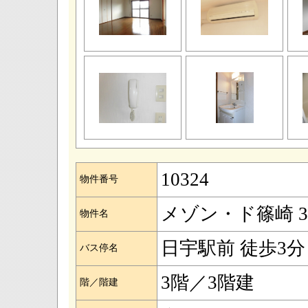
10324
物件番号
メゾン・ド篠崎 3
物件名
日宇駅前 徒歩3分
バス停名
3階／3階建
階／階建